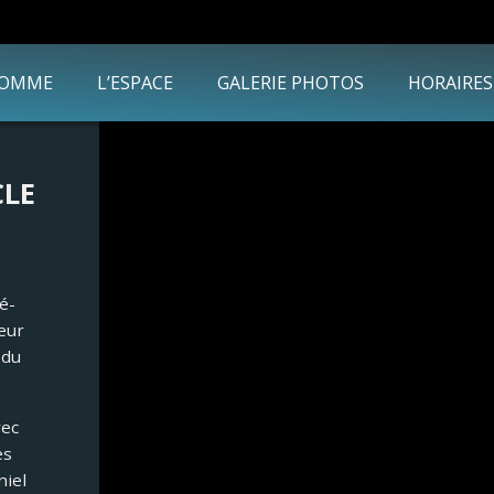
HOMME
L’ESPACE
GALERIE PHOTOS
HORAIRES
CLE
é-
eur
 du
vec
es
niel