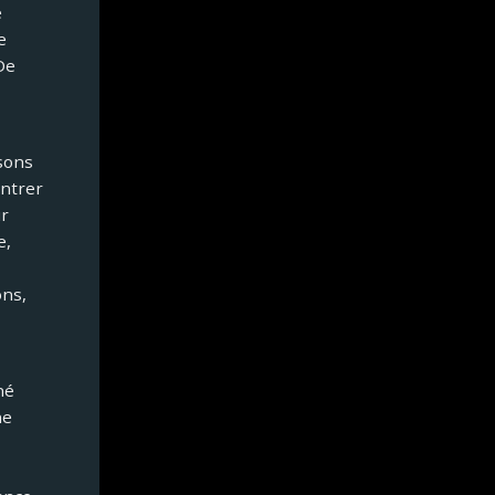
e
e
De
sons
ontrer
ur
e,
ons,
né
ne