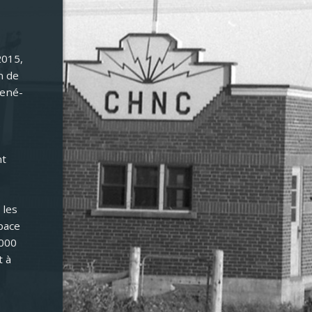
2015,
n de
René-
e
nt
 les
pace
 000
t à